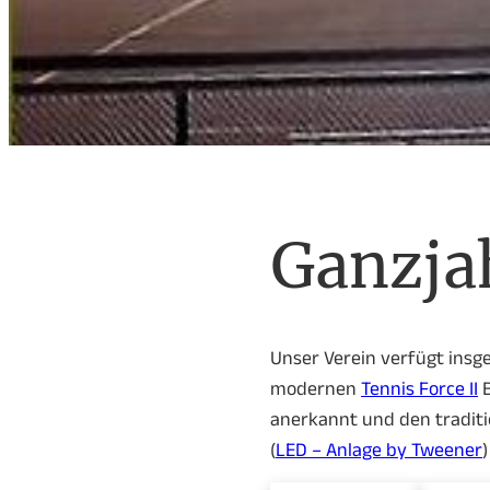
Ganzja
Unser Verein verfügt insge
modernen
Tennis Force II
B
anerkannt und den traditio
(
LED – Anlage by Tweener