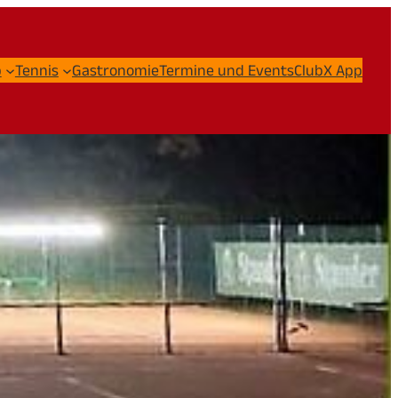
b
Tennis
Gastronomie
Termine und Events
ClubX App